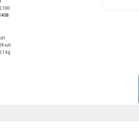
0
0,100
1408
szt
24 szt
0,1 kg