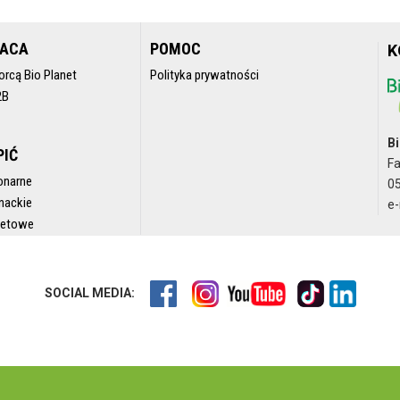
RACA
POMOC
K
orcą Bio Planet
Polityka prywatności
2B
Bi
PIĆ
F
onarne
05
nackie
e-
rnetowe
SOCIAL MEDIA: