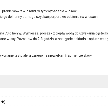
elu problemów z włosami, w tym wypadania włosów.
nie go do henny pomaga uzyskać purpurowe odcienie na włosach.
 na 70 g henny. Wymieszaj proszek z ciepłą wodą do uzyskania gęstej ko
ne włosy. Pozostaw do 2-3 godzin, a następnie dokładnie spłucz wodą
ykonanie testu alergicznego na niewielkim fragmencie skóry.
ach)