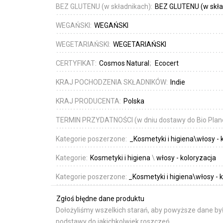
BEZ GLUTENU (w składnikach):
BEZ GLUTENU (w skła
WEGAŃSKI:
WEGAŃSKI
WEGETARIAŃSKI:
WEGETARIAŃSKI
CERTYFIKAT:
Cosmos Natural
Ecocert
KRAJ POCHODZENIA SKŁADNIKÓW:
Indie
KRAJ PRODUCENTA:
Polska
TERMIN PRZYDATNOŚCI (w dniu dostawy do Bio Plan
Kategorie poszerzone:
_Kosmetyki i higiena\włosy - 
Kategorie:
Kosmetyki i higiena
\
włosy - koloryzacja
Kategorie poszerzone:
_Kosmetyki i higiena\włosy - 
Zgłoś błędne dane produktu
Dołożyliśmy wszelkich starań, aby powyższe dane był
podstawy do jakichkolwiek roszczeń.