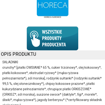
OPIS PRODUKTU
SKŁADNIKI
crunchy* [płatki OWSIANE* 65 %, cukier trzcinowy*, olej kokosowy*,
płatki kokosowe*, ekstrudat ryżowy* (mąka ryżowa
pełnoziarnista*), sól morska], rodzynki sułtanki* (rodzynki sułtanki*
99,5 %, olej słonecznikowy*), chipsy kokosowe prażone*, płatki
kukurydziane pełnoziarniste*, chrupiące płatki ORKISZOWE*
(ORKISZ*, sól morska), suszone owoce* (daktyle*, figi*, morele*,
śliwki*, mąka ryżowa*), jagody berberysu* (*certyfikowany składnik