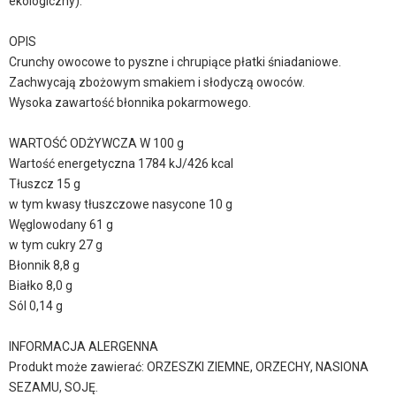
ekologiczny).
OPIS
Crunchy owocowe to pyszne i chrupiące płatki śniadaniowe.
Zachwycają zbożowym smakiem i słodyczą owoców.
Wysoka zawartość błonnika pokarmowego.
WARTOŚĆ ODŻYWCZA W 100 g
Wartość energetyczna 1784 kJ/426 kcal
Tłuszcz 15 g
w tym kwasy tłuszczowe nasycone 10 g
Węglowodany 61 g
w tym cukry 27 g
Błonnik 8,8 g
Białko 8,0 g
Sól 0,14 g
INFORMACJA ALERGENNA
Produkt może zawierać: ORZESZKI ZIEMNE, ORZECHY, NASIONA
SEZAMU, SOJĘ.