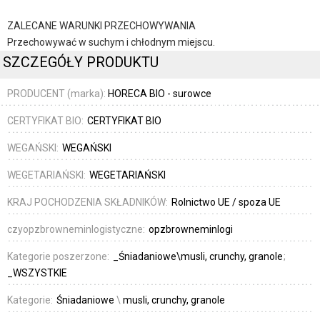
ZALECANE WARUNKI PRZECHOWYWANIA
Przechowywać w suchym i chłodnym miejscu.
SZCZEGÓŁY PRODUKTU
PRODUCENT (marka):
HORECA BIO - surowce
CERTYFIKAT BIO:
CERTYFIKAT BIO
WEGAŃSKI:
WEGAŃSKI
WEGETARIAŃSKI:
WEGETARIAŃSKI
KRAJ POCHODZENIA SKŁADNIKÓW:
Rolnictwo UE / spoza UE
czyopzbrowneminlogistyczne:
opzbrowneminlogi
Kategorie poszerzone:
_Śniadaniowe\musli, crunchy, granole
_WSZYSTKIE
Kategorie:
Śniadaniowe
\
musli, crunchy, granole