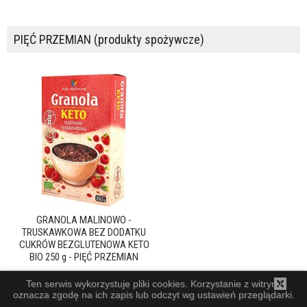
PIĘĆ PRZEMIAN (produkty spożywcze)
GRANOLA MALINOWO -
TRUSKAWKOWA BEZ DODATKU
CUKRÓW BEZGLUTENOWA KETO
BIO 250 g - PIĘĆ PRZEMIAN
Ten serwis wykorzystuje pliki cookies. Korzystanie z witryny
oznacza zgodę na ich zapis lub odczyt wg ustawień przeglądarki.