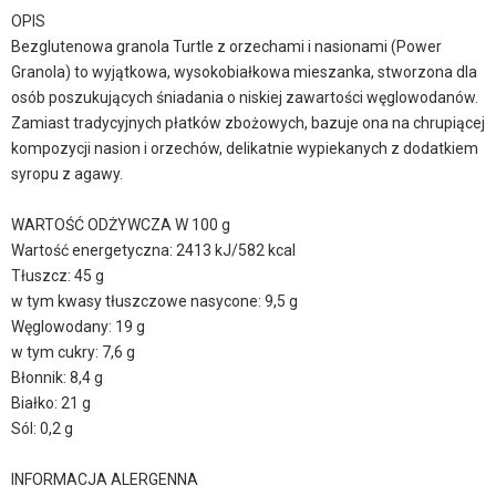
OPIS
Bezglutenowa granola Turtle z orzechami i nasionami (Power
Granola) to wyjątkowa, wysokobiałkowa mieszanka, stworzona dla
osób poszukujących śniadania o niskiej zawartości węglowodanów.
Zamiast tradycyjnych płatków zbożowych, bazuje ona na chrupiącej
kompozycji nasion i orzechów, delikatnie wypiekanych z dodatkiem
syropu z agawy.
WARTOŚĆ ODŻYWCZA W 100 g
Wartość energetyczna: 2413 kJ/582 kcal
Tłuszcz: 45 g
w tym kwasy tłuszczowe nasycone: 9,5 g
Węglowodany: 19 g
w tym cukry: 7,6 g
Błonnik: 8,4 g
Białko: 21 g
Sól: 0,2 g
INFORMACJA ALERGENNA