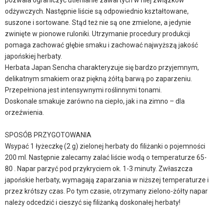
pozwala ograniczyć utlenianie zawartych w niej związków
odżywczych. Następnie liście są odpowiednio kształtowane,
suszone i sortowane. Stąd też nie są one zmielone, a jedynie
zwinięte w pionowe ruloniki. Utrzymanie procedury produkcji
pomaga zachować głębie smaku i zachować najwyższą jakość
japońskiej herbaty.
Herbata Japan Sencha charakteryzuje się bardzo przyjemnym,
delikatnym smakiem oraz piękną żółtą barwą po zaparzeniu.
Przepełniona jest intensywnymi roślinnymi tonami.
Doskonale smakuje zarówno na ciepło, jak i na zimno – dla
orzeźwienia.
SPOSÓB PRZYGOTOWANIA
Wsypać 1 łyżeczkę (2 g) zielonej herbaty do filiżanki o pojemności
200 ml. Następnie zalecamy zalać liście wodą o temperaturze 65-
80 . Napar parzyć pod przykryciem ok. 1-3 minuty. Zwłaszcza
japońskie herbaty, wymagają zaparzania w niższej temperaturze i
przez krótszy czas. Po tym czasie, otrzymany zielono-żółty napar
należy odcedzić i cieszyć się filiżanką doskonałej herbaty!