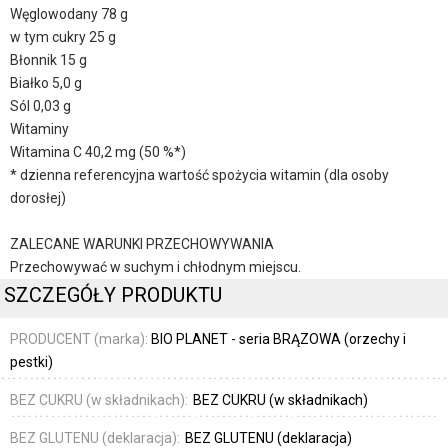
Węglowodany 78 g
w tym cukry 25 g
Błonnik 15 g
Białko 5,0 g
Sól 0,03 g
Witaminy
Witamina C 40,2 mg (50 %*)
* dzienna referencyjna wartość spożycia witamin (dla osoby
dorosłej)
ZALECANE WARUNKI PRZECHOWYWANIA
Przechowywać w suchym i chłodnym miejscu.
SZCZEGÓŁY PRODUKTU
PRODUCENT (marka):
BIO PLANET - seria BRĄZOWA (orzechy i
pestki)
BEZ CUKRU (w składnikach):
BEZ CUKRU (w składnikach)
BEZ GLUTENU (deklaracja):
BEZ GLUTENU (deklaracja)