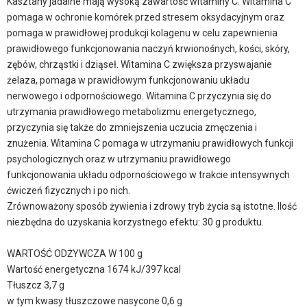
Kasztany jadalne mają wysoką zawartość witaminy C. Witamina C
pomaga w ochronie komórek przed stresem oksydacyjnym oraz
pomaga w prawidłowej produkcji kolagenu w celu zapewnienia
prawidłowego funkcjonowania naczyń krwionośnych, kości, skóry,
zębów, chrząstki i dziąseł. Witamina C zwiększa przyswajanie
żelaza, pomaga w prawidłowym funkcjonowaniu układu
nerwowego i odpornościowego. Witamina C przyczynia się do
utrzymania prawidłowego metabolizmu energetycznego,
przyczynia się także do zmniejszenia uczucia zmęczenia i
znużenia. Witamina C pomaga w utrzymaniu prawidłowych funkcji
psychologicznych oraz w utrzymaniu prawidłowego
funkcjonowania układu odpornościowego w trakcie intensywnych
ćwiczeń fizycznych i po nich.
Zrównoważony sposób żywienia i zdrowy tryb życia są istotne. Ilość
niezbędna do uzyskania korzystnego efektu: 30 g produktu.
WARTOŚĆ ODŻYWCZA W 100 g
Wartość energetyczna 1674 kJ/397 kcal
Tłuszcz 3,7 g
w tym kwasy tłuszczowe nasycone 0,6 g