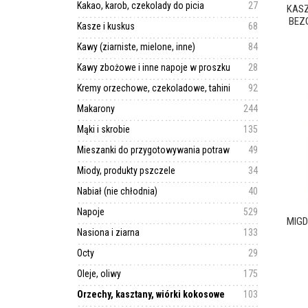
Kakao, karob, czekolady do picia
27
KASZ
BEZG
Kasze i kuskus
68
Kawy (ziarniste, mielone, inne)
84
Kawy zbożowe i inne napoje w proszku
28
Kremy orzechowe, czekoladowe, tahini
92
Makarony
244
Mąki i skrobie
135
Mieszanki do przygotowywania potraw
49
Miody, produkty pszczele
34
Nabiał (nie chłodnia)
40
Napoje
529
MIGD
Nasiona i ziarna
133
Octy
29
Oleje, oliwy
175
Orzechy, kasztany, wiórki kokosowe
103