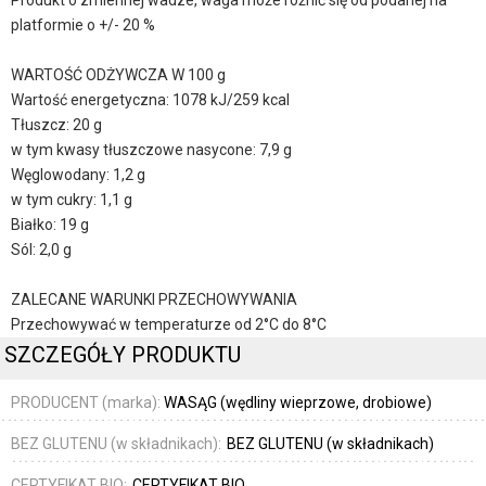
Produkt o zmiennej wadze, waga może różnić się od podanej na
platformie o +/- 20 %
WARTOŚĆ ODŻYWCZA W 100 g
Wartość energetyczna: 1078 kJ/259 kcal
Tłuszcz: 20 g
w tym kwasy tłuszczowe nasycone: 7,9 g
Węglowodany: 1,2 g
w tym cukry: 1,1 g
Białko: 19 g
Sól: 2,0 g
ZALECANE WARUNKI PRZECHOWYWANIA
Przechowywać w temperaturze od 2°C do 8°C
SZCZEGÓŁY PRODUKTU
PRODUCENT (marka):
WASĄG (wędliny wieprzowe, drobiowe)
BEZ GLUTENU (w składnikach):
BEZ GLUTENU (w składnikach)
CERTYFIKAT BIO:
CERTYFIKAT BIO