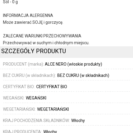
Sól - 0 g
INFORMACJA ALERGENNA
Może zawierać SOJĘ i gorczycę.
ZALECANE WARUNKI PRZECHOWYWANIA
Przechowywać w suchym i chłodnym miejscu.
SZCZEGÓŁY PRODUKTU
PRODUCENT (marka):
ALCE NERO (włoskie produkty)
BEZ CUKRU (w składnikach):
BEZ CUKRU (w składnikach)
CERTYFIKAT BIO:
CERTYFIKAT BIO
WEGAŃSKI:
WEGAŃSKI
WEGETARIAŃSKI:
WEGETARIAŃSKI
KRAJ POCHODZENIA SKŁADNIKÓW:
Włochy
KRAJ PRODUCENTA:
Włochy