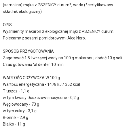
(semolina) mąka z PSZENICY durum*, woda (*certyfikowany
składnik ekologiczny)
OPIS
Wyśmienity makaron z ekologicznej mąki z PSZENICY durum.
Polecamy z sosami pomidorowymi Alce Nero.
SPOSÓB PRZYGOTOWANIA
Zagotować 1,5 l wrzącej wody na 100 g makaronu, dodać 10 g soli.
Czas gotowania 'al dente': 10 min.
WARTOŚĆ ODŻYWCZA W 100 g
Wartość energetyczna - 1478 kJ / 352 kcal
Tłuszcz - 1,1 g
w tym kwasy tłuszczowe nasycone - 0,2 g
Węglowodany - 73 g
w tym cukry - 3,1 g
Błonnik - 2,9 g
Białko - 11 g