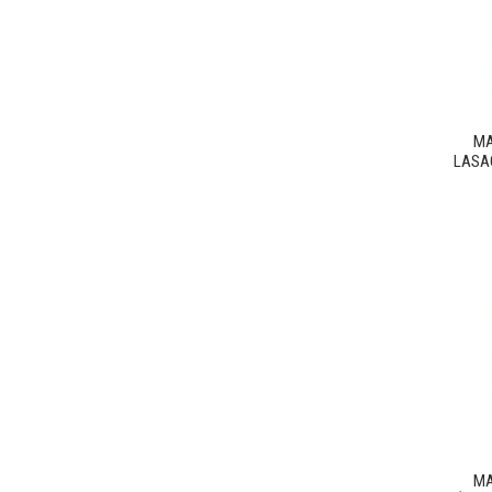
MA
LASAG
MA