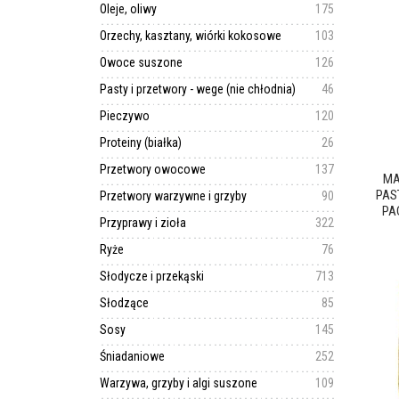
Oleje, oliwy
175
Orzechy, kasztany, wiórki kokosowe
103
Owoce suszone
126
Pasty i przetwory - wege (nie chłodnia)
46
Pieczywo
120
Proteiny (białka)
26
Przetwory owocowe
137
MA
PAS
Przetwory warzywne i grzyby
90
PA
Przyprawy i zioła
322
Ryże
76
Słodycze i przekąski
713
Słodzące
85
Sosy
145
Śniadaniowe
252
Warzywa, grzyby i algi suszone
109