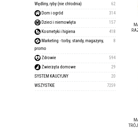
Wędliny, ryby (nie chłodnia)
62
Dom i ogród
314
Dzieci i niemowlęta
157
M
RAZ
Kosmetyki i higiena
418
Marketing - torby, standy, magazyny,
8
promo
Zdrowie
594
Zwierzęta domowe
29
SYSTEM KAUCYJNY
20
WSZYSTKIE
7259
M
TRÓJ