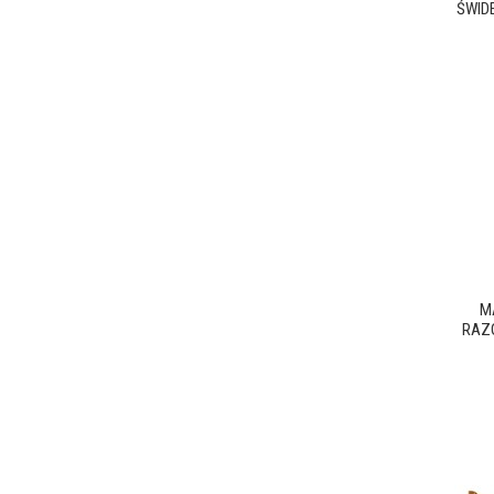
ŚWIDE
M
RAZO