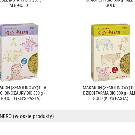
DLE INSTANT BIO 250 g -
SPAGHETTI BIO 500 g - ALB-
ALB-GOLD
GOLD
ARON (SEMOLINOWY) DLA
MAKARON (SEMOLINOWY) D
CI DINOZAURY BIO 300 g -
DZIECI FARMA BIO 300 g - AL
LB-GOLD (KID'S PASTA)
GOLD (KID'S PASTA)
NERO (włoskie produkty)