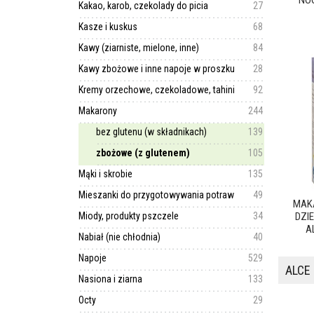
NOO
Kakao, karob, czekolady do picia
27
Kasze i kuskus
68
Kawy (ziarniste, mielone, inne)
84
Kawy zbożowe i inne napoje w proszku
28
Kremy orzechowe, czekoladowe, tahini
92
Makarony
244
bez glutenu (w składnikach)
139
zbożowe (z glutenem)
105
Mąki i skrobie
135
Mieszanki do przygotowywania potraw
49
MAK
Miody, produkty pszczele
34
DZIE
A
Nabiał (nie chłodnia)
40
Napoje
529
ALCE 
Nasiona i ziarna
133
Octy
29