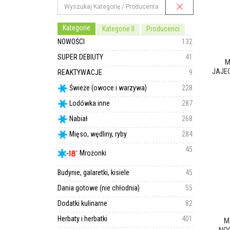
Kategorie
Kategorie II
Producenci
NOWOŚCI
132
SUPER DEBIUTY
41
M
JAJEC
REAKTYWACJE
9
Świeże (owoce i warzywa)
228
Lodówka inne
287
Nabiał
268
Mięso, wędliny, ryby
284
45
Mrożonki
Budynie, galaretki, kisiele
45
Dania gotowe (nie chłodnia)
55
Dodatki kulinarne
82
Herbaty i herbatki
401
M