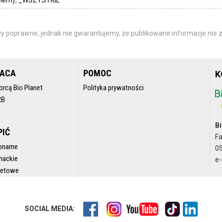
y poprawne, jednak nie gwarantujemy, że publikowane informacje nie z
RACA
POMOC
K
orcą Bio Planet
Polityka prywatności
2B
Bi
PIĆ
F
onarne
05
nackie
e-
rnetowe
SOCIAL MEDIA: