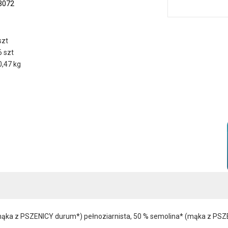
3072
szt
6 szt
0,47 kg
ka z PSZENICY durum*) pełnoziarnista, 50 % semolina* (mąka z PSZEN