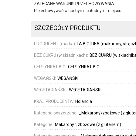
ZALECANE WARUNKI PRZECHOWYWANIA
Przechowywać w suchym i chłodnym miejscu
SZCZEGÓŁY PRODUKTU
PRODUCENT (marka):
LA BIO IDEA (makarony, strąc
BEZ CUKRU (w składnikach):
BEZ CUKRU (w składnik
CERTYFIKAT BIO:
CERTYFIKAT BIO
WEGAŃSKI:
WEGAŃSKI
WEGETARIAŃSKI:
WEGETARIAŃSKI
KRAJ PRODUCENTA:
Holandia
Kategorie poszerzone:
_Makarony\zbożowe (z glut
Kategorie:
Makarony
\
zbożowe (z glutenem)
Kategorie poszerzone:
_Makarony\zbożowe (z glut