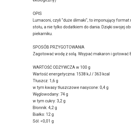
OPIS
Lumaconi, czyli "duże ślimaki", to imponujący forma
stołu, a nie tylko dodatkiem do dania. Dzięki swojej 
piekarniku.
SPOSÓB PRZYGOTOWANIA
Zagotować wodę z solą. Wsypać makaron i gotować 8
WARTOŚĆ ODŻYWCZA w 100 g
Wartość energetyczna: 1538 kJ / 363 kcal
Tłuszcz: 1,6 g
w tym kwasy tłuszczowe nasycone: 0,4 g
Węglowodany: 74 g
w tym cukry: 3,2 g
Błonnik: 4,2 g
Białko: 12 g
Sól: <0,01 g