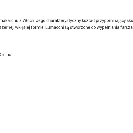
t makaronu z Włoch. Jego charakterystyczny kształt przypominający sko
obszernej, wklęsłej formie, Lumaconi są stworzone do wypełniania farszam
 minut.