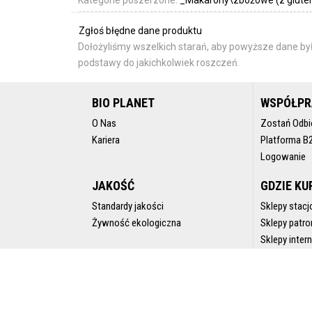
Zgłoś błędne dane produktu
Dołożyliśmy wszelkich starań, aby powyższe dane był
podstawy do jakichkolwiek roszczeń.
BIO PLANET
WSPÓŁP
O Nas
Zostań Odbi
Kariera
Platforma B
Logowanie
JAKOŚĆ
GDZIE KU
Standardy jakości
Sklepy stacj
Żywność ekologiczna
Sklepy patro
Sklepy inte