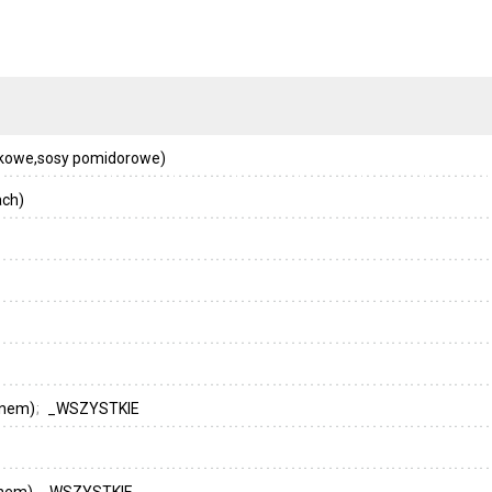
zkowe,sosy pomidorowe)
ach)
enem)
_WSZYSTKIE
enem)
_WSZYSTKIE