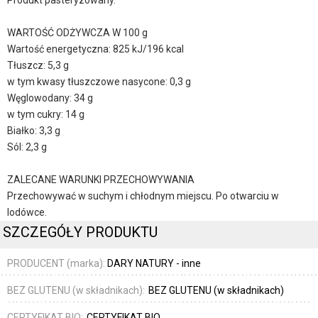
Produkt pasteryzowany.
WARTOŚĆ ODŻYWCZA W 100 g
Wartość energetyczna: 825 kJ/196 kcal
Tłuszcz: 5,3 g
w tym kwasy tłuszczowe nasycone: 0,3 g
Węglowodany: 34 g
w tym cukry: 14 g
Białko: 3,3 g
Sól: 2,3 g
ZALECANE WARUNKI PRZECHOWYWANIA
Przechowywać w suchym i chłodnym miejscu. Po otwarciu w
lodówce.
SZCZEGÓŁY PRODUKTU
PRODUCENT (marka):
DARY NATURY - inne
BEZ GLUTENU (w składnikach):
BEZ GLUTENU (w składnikach)
CERTYFIKAT BIO:
CERTYFIKAT BIO