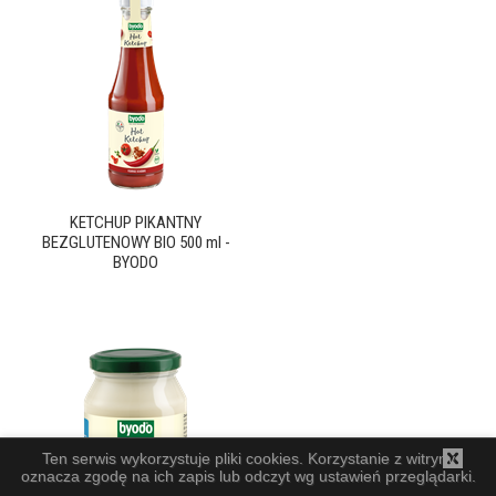
KETCHUP PIKANTNY
BEZGLUTENOWY BIO 500 ml -
BYODO
Ten serwis wykorzystuje pliki cookies. Korzystanie z witryny
oznacza zgodę na ich zapis lub odczyt wg ustawień przeglądarki.