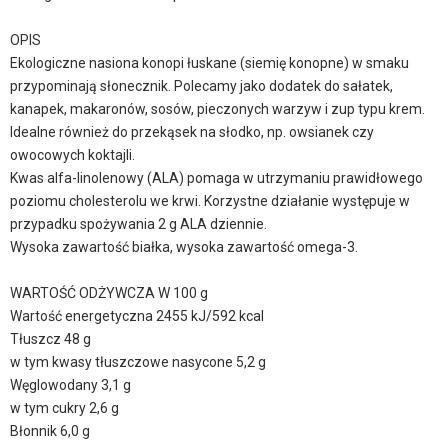
OPIS
Ekologiczne nasiona konopi łuskane (siemię konopne) w smaku
przypominają słonecznik. Polecamy jako dodatek do sałatek,
kanapek, makaronów, sosów, pieczonych warzyw i zup typu krem.
Idealne również do przekąsek na słodko, np. owsianek czy
owocowych koktajli.
Kwas alfa-linolenowy (ALA) pomaga w utrzymaniu prawidłowego
poziomu cholesterolu we krwi. Korzystne działanie występuje w
przypadku spożywania 2 g ALA dziennie.
Wysoka zawartość białka, wysoka zawartość omega-3.
WARTOŚĆ ODŻYWCZA W 100 g
Wartość energetyczna 2455 kJ/592 kcal
Tłuszcz 48 g
w tym kwasy tłuszczowe nasycone 5,2 g
Węglowodany 3,1 g
w tym cukry 2,6 g
Błonnik 6,0 g