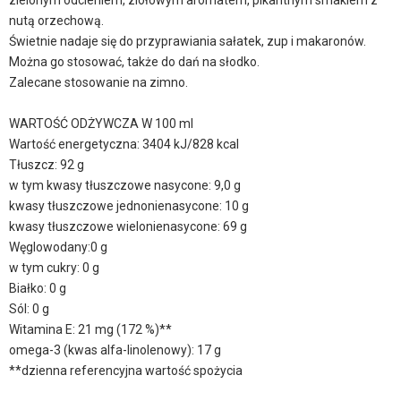
zielonym odcieniem, ziołowym aromatem, pikantnym smakiem z
nutą orzechową.
Świetnie nadaje się do przyprawiania sałatek, zup i makaronów.
Można go stosować, także do dań na słodko.
Zalecane stosowanie na zimno.
WARTOŚĆ ODŻYWCZA W 100 ml
Wartość energetyczna: 3404 kJ/828 kcal
Tłuszcz: 92 g
w tym kwasy tłuszczowe nasycone: 9,0 g
kwasy tłuszczowe jednonienasycone: 10 g
kwasy tłuszczowe wielonienasycone: 69 g
Węglowodany:0 g
w tym cukry: 0 g
Białko: 0 g
Sól: 0 g
Witamina E: 21 mg (172 %)**
omega-3 (kwas alfa-linolenowy): 17 g
**dzienna referencyjna wartość spożycia