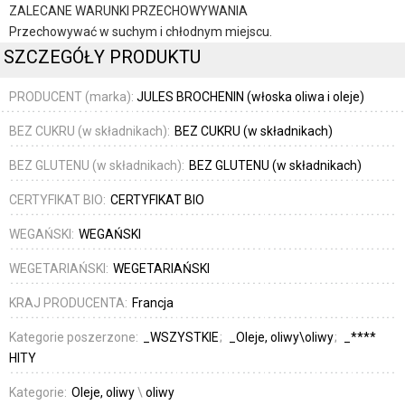
ZALECANE WARUNKI PRZECHOWYWANIA
Przechowywać w suchym i chłodnym miejscu.
SZCZEGÓŁY PRODUKTU
PRODUCENT (marka):
JULES BROCHENIN (włoska oliwa i oleje)
BEZ CUKRU (w składnikach):
BEZ CUKRU (w składnikach)
BEZ GLUTENU (w składnikach):
BEZ GLUTENU (w składnikach)
CERTYFIKAT BIO:
CERTYFIKAT BIO
WEGAŃSKI:
WEGAŃSKI
WEGETARIAŃSKI:
WEGETARIAŃSKI
KRAJ PRODUCENTA:
Francja
Kategorie poszerzone:
_WSZYSTKIE
_Oleje, oliwy\oliwy
_****
HITY
Kategorie:
Oleje, oliwy
\
oliwy