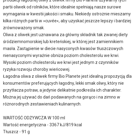
produkcji łagodnej oliwy z oliwek firmy Bio Planete używamy tych
partii oliwek od rolników, które idealnie spełniają nasze surowe
wymagania w kwestii jakości i smaku. Niekiedy ostrożnie mieszamy
kilka różnych partii w »cuvée«, aby uzyskać jeszcze lepszy i bardziej
zrównoważony smak.
Oliwa z oliwek jest uznawana za główny składnik tak zwanej diety
śródziemnomorskiej lub kreteńskiej, w której jest zamiennikiem
masła. Zastąpienie w diecie nasyconych kwasów tłuszczowych
nienasyconymi wyraźnie obniża poziom cholesterolu we krwi.
Wysoki poziom cholesterolu we krwi jest jednym z czynników
ryzyka rozwoju choroby wieńcowej.
Łagodna oliwa z oliwek firmy Bio Planete jest idealną propozycją dla
konsumentów preferujących łagodny, lekki smak oliwy, który nie
przytłacza potraw, a jedynie delikatnie podkreśla ich charakter.
Można jej używać do dań podawanych na gorąco i na zimno w
różnorodnych zestawieniach kulinarnych.
WARTOŚĆ ODŻYWCZA W 100 ml
Wartość energetyczna - 3367 kJ/819 kcal
Tłuszcz - 91 g