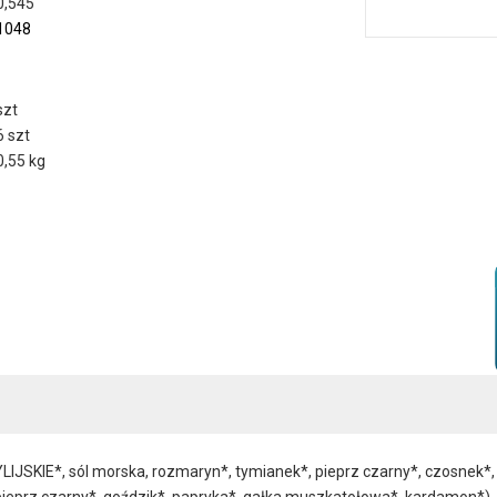
0,545
1048
szt
6 szt
0,55 kg
*, sól morska, rozmaryn*, tymianek*, pieprz czarny*, czosnek*, chil
ieprz czarny*, goździk*, papryka*, gałka muszkatołowa*, kardamon*), 