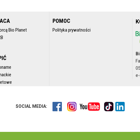
RACA
POMOC
K
orcą Bio Planet
Polityka prywatności
2B
Bi
PIĆ
F
onarne
05
nackie
e-
rnetowe
SOCIAL MEDIA: