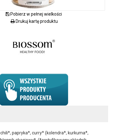
Pobierz w pełnej wielkości
Drukuj kartę produktu
i*, papryka*, curry* (kolendra*, kurkuma*,
błonnik akacjowy*. (*certyfikowany składnik