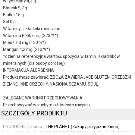
w tym cukry 4,3 g
Błonnik 9,7 g
Białko 15 g
Sól 0 g
Witaminy i składniki mineralne
Witamina E 38,7 mg (323 %*)
Miedź 1,3 mg (130 %*)
Mangan 4,2 mg (210 %*)
*dzienna referencyjna wartość spożycia witamin i składników
mineralnych (dla osoby dorosłej)
INFORMACJA ALERGENNA
Produkt może zawierać: ZBOŻA ZAWIERAJĄCE GLUTEN, ORZESZKI
ZIEMNE, INNE ORZECHY, NASIONA SEZAMU, SOJĘ.
ZALECANE WARUNKI PRZECHOWYWANIA
Przechowywać w suchym i chłodnym miejscu.
SZCZEGÓŁY PRODUKTU
PRODUCENT (marka):
THE PLANET (Zakupy przyjazne Ziemi)