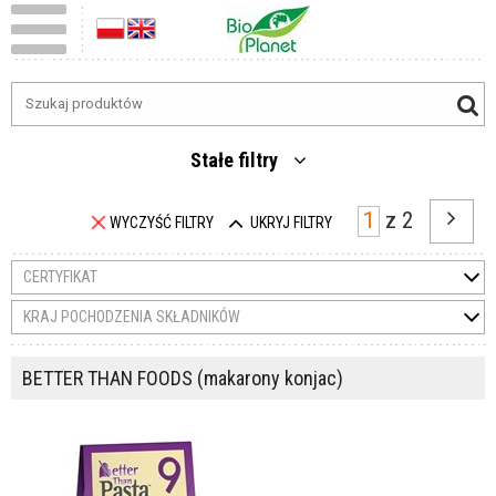
Stałe filtry
z
2
WYCZYŚĆ FILTRY
UKRYJ FILTRY
CERTYFIKAT
KRAJ POCHODZENIA SKŁADNIKÓW
BETTER THAN FOODS (makarony konjac)