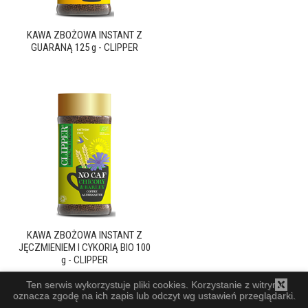
KAWA ZBOŻOWA INSTANT Z
GUARANĄ 125 g - CLIPPER
KAWA ZBOŻOWA INSTANT Z
JĘCZMIENIEM I CYKORIĄ BIO 100
g - CLIPPER
Ten serwis wykorzystuje pliki cookies. Korzystanie z witryny
oznacza zgodę na ich zapis lub odczyt wg ustawień przeglądarki.