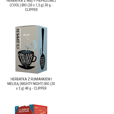
HERBATKA Z MIĘTY PIEPRZOWEJ
(COOL) BIO (20 x 1,5 g) 30 g -
CLIPPER
HERBATKA Z RUMIANKIEM I
MELISĄ (NIGHTY NIGHT) BIO (20
x 2 g) 40 g - CLIPPER