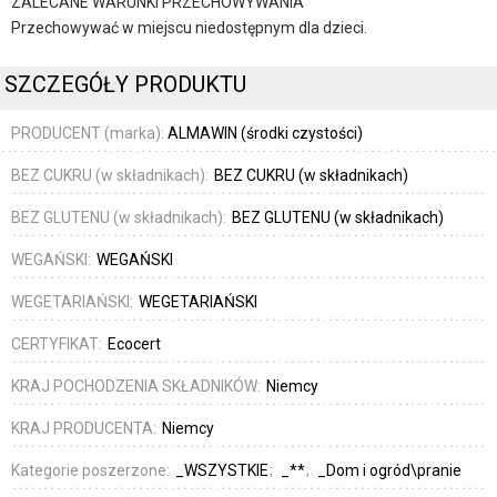
ZALECANE WARUNKI PRZECHOWYWANIA
Przechowywać w miejscu niedostępnym dla dzieci.
SZCZEGÓŁY PRODUKTU
PRODUCENT (marka):
ALMAWIN (środki czystości)
BEZ CUKRU (w składnikach):
BEZ CUKRU (w składnikach)
BEZ GLUTENU (w składnikach):
BEZ GLUTENU (w składnikach)
WEGAŃSKI:
WEGAŃSKI
WEGETARIAŃSKI:
WEGETARIAŃSKI
CERTYFIKAT:
Ecocert
KRAJ POCHODZENIA SKŁADNIKÓW:
Niemcy
KRAJ PRODUCENTA:
Niemcy
Kategorie poszerzone:
_WSZYSTKIE
_**
_Dom i ogród\pranie