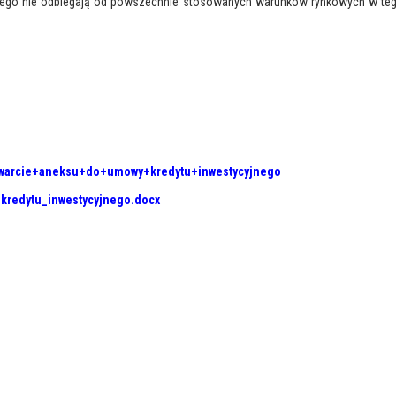
jnego nie odbiegają od powszechnie stosowanych warunków rynkowych w teg
=Zawarcie+aneksu+do+umowy+kredytu+inwestycyjnego
kredytu_inwestycyjnego.docx