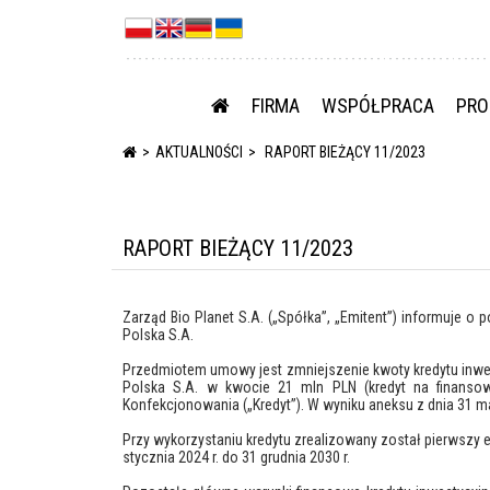
FIRMA
WSPÓŁPRACA
PRO
AKTUALNOŚCI
RAPORT BIEŻĄCY 11/2023
RAPORT BIEŻĄCY 11/2023
Zarząd Bio Planet S.A. („Spółka”, „Emitent”) informuje o
Polska S.A.
Przedmiotem umowy jest zmniejszenie kwoty kredytu inwest
Polska S.A. w kwocie 21 mln PLN (kredyt na finans
Konfekcjonowania („Kredyt”). W wyniku aneksu z dnia 31 ma
Przy wykorzystaniu kredytu zrealizowany został pierwszy e
stycznia 2024 r. do 31 grudnia 2030 r.