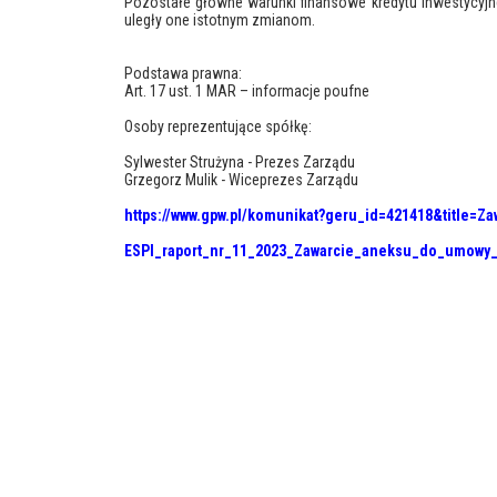
Pozostałe główne warunki finansowe kredytu inwestycy
uległy one istotnym zmianom.
Podstawa prawna:
Art. 17 ust. 1 MAR – informacje poufne
Osoby reprezentujące spółkę:
Sylwester Strużyna - Prezes Zarządu
Grzegorz Mulik - Wiceprezes Zarządu
https://www.gpw.pl/komunikat?geru_id=421418&title
ESPI_raport_nr_11_2023_Zawarcie_aneksu_do_umowy_