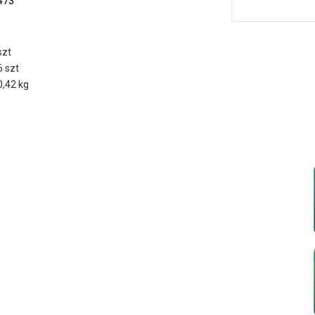
473
szt
6 szt
0,42 kg