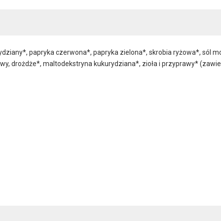
ydziany*, papryka czerwona*, papryka zielona*, skrobia ryżowa*, sól m
wy, drożdże*, maltodekstryna kukurydziana*, zioła i przyprawy* (zawie