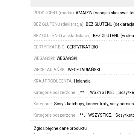
PRODUCENT (marka):
AMAIZIN (napoje kokosowe, torti
BEZ GLUTENU (deklaracja):
BEZ GLUTENU (deklaracja
BEZ GLUTENU (w składnikach):
BEZ GLUTENU (w skła
CERTYFIKAT BIO:
CERTYFIKAT BIO
WEGAŃSKI:
WEGAŃSKI
WEGETARIAŃSKI:
WEGETARIAŃSKI
KRAJ PRODUCENTA:
Holandia
Kategorie poszerzone:
_**
_WSZYSTKIE
_Sosy\ke
Kategorie:
Sosy
\
ketchupy, koncentraty, sosy pomid
Kategorie poszerzone:
_**
_WSZYSTKIE
_Sosy\ketc
Zgłoś błędne dane produktu