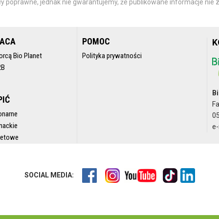
y poprawne, jednak nie gwarantujemy, że publikowane informacje nie z
RACA
POMOC
K
orcą Bio Planet
Polityka prywatności
2B
Bi
PIĆ
F
onarne
05
nackie
e-
rnetowe
SOCIAL MEDIA: