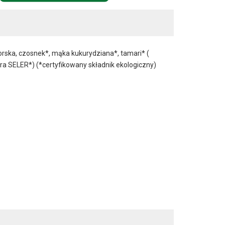
orska, czosnek*, mąka kukurydziana*, tamari* (
ra SELER*) (*certyfikowany składnik ekologiczny)