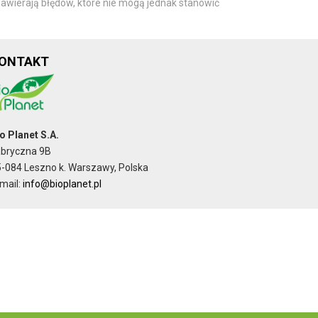
awierają błędów, które nie mogą jednak stanowić
ONTAKT
o Planet S.A.
abryczna 9B
-084 Leszno k. Warszawy, Polska
mail:
info@bioplanet.pl