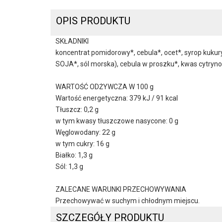
OPIS PRODUKTU
SKŁADNIKI
koncentrat pomidorowy*, cebula*, ocet*, syrop kukur
SOJA*, sól morska), cebula w proszku*, kwas cytryno
WARTOŚĆ ODŻYWCZA W 100 g
Wartość energetyczna: 379 kJ / 91 kcal
Tłuszcz: 0,2 g
w tym kwasy tłuszczowe nasycone: 0 g
Węglowodany: 22 g
w tym cukry: 16 g
Białko: 1,3 g
Sól: 1,3 g
ZALECANE WARUNKI PRZECHOWYWANIA
Przechowywać w suchym i chłodnym miejscu.
SZCZEGÓŁY PRODUKTU