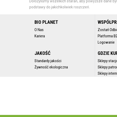
Dołożyliśmy wszelkich starań, aby powyższe dane był
podstawy do jakichkolwiek roszczeń.
BIO PLANET
WSPÓŁP
O Nas
Zostań Odbi
Kariera
Platforma B
Logowanie
JAKOŚĆ
GDZIE KU
Standardy jakości
Sklepy stacj
Żywność ekologiczna
Sklepy patro
Sklepy inte