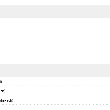
i)
ach)
dnikach)