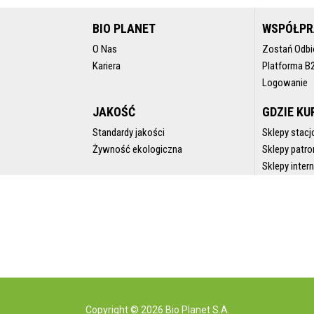
BIO PLANET
WSPÓŁP
O Nas
Zostań Odbi
Kariera
Platforma B
Logowanie
JAKOŚĆ
GDZIE KU
Standardy jakości
Sklepy stacj
Żywność ekologiczna
Sklepy patro
Sklepy inte
Copyright © 2026 Bio Planet S.A.