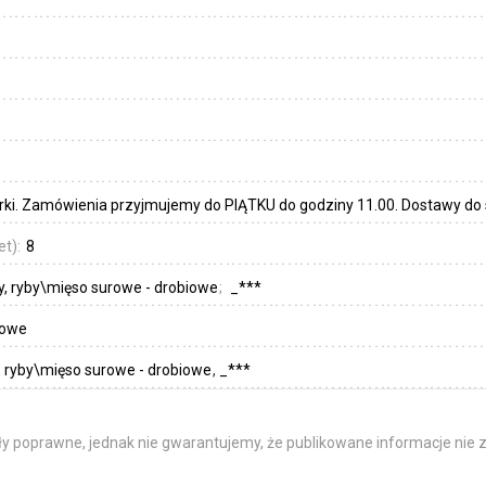
ki. Zamówienia przyjmujemy do PIĄTKU do godziny 11.00. Dostawy do sk
et):
8
y, ryby\mięso surowe - drobiowe
_***
iowe
, ryby\mięso surowe - drobiowe
_***
y poprawne, jednak nie gwarantujemy, że publikowane informacje nie z