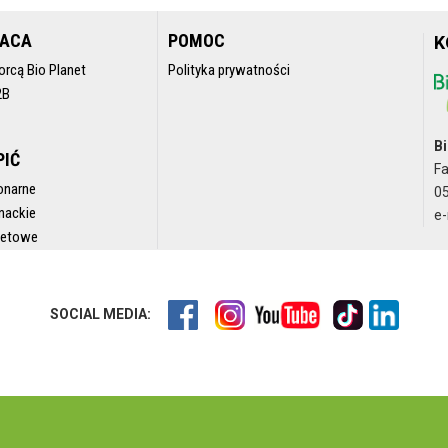
RACA
POMOC
K
orcą Bio Planet
Polityka prywatności
2B
Bi
PIĆ
F
onarne
05
nackie
e-
rnetowe
SOCIAL MEDIA: