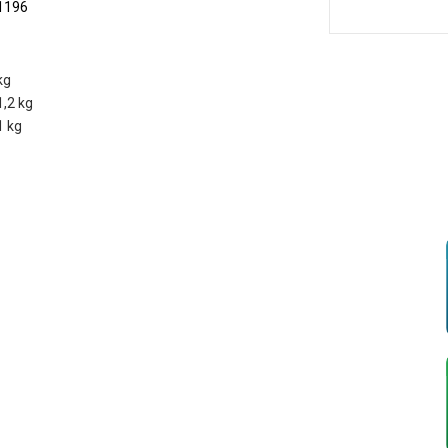
1196
kg
1,2 kg
1 kg