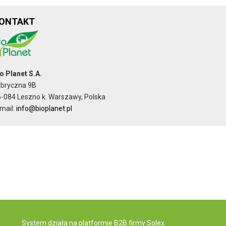
ONTAKT
o Planet S.A.
abryczna 9B
-084 Leszno k. Warszawy, Polska
mail:
info@bioplanet.pl
System działa na
platformie B2B
firmy Solex