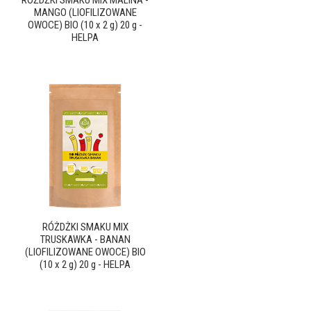
RÓŻDŻKI SMAKU MIX MALINA -
MANGO (LIOFILIZOWANE
OWOCE) BIO (10 x 2 g) 20 g -
HELPA
RÓŻDŻKI SMAKU MIX
TRUSKAWKA - BANAN
(LIOFILIZOWANE OWOCE) BIO
(10 x 2 g) 20 g - HELPA