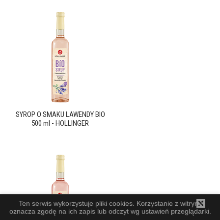
SYROP O SMAKU LAWENDY BIO
500 ml - HOLLINGER
Ten serwis wykorzystuje pliki cookies. Korzystanie z witryny
oznacza zgodę na ich zapis lub odczyt wg ustawień przeglądarki.