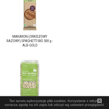
MAKARON (ORKISZOWY
RAZOWY) SPAGHETTI BIO 500 g -
ALB-GOLD
Ten serwis wykorzystuje pliki cookies. Korzystanie z witryny
oznacza zgodę na ich zapis lub odczyt wg ustawień przeglądarki.