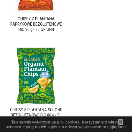
CHIPSY Z PLANTANA
PAPRYKOWE BEZGLUTENOWE
BIO 80 g - EL ORIGEN
CHIPSY Z PLANTANA SOLONE
BEZGLUTENOWE BIO 80 g - EL
ORIGEN
Ten serwis wykorzystuje pliki cookies. Korzystanie z witryny
oznacza zgodę na ich zapis lub odczyt wg ustawień przeglądarki.