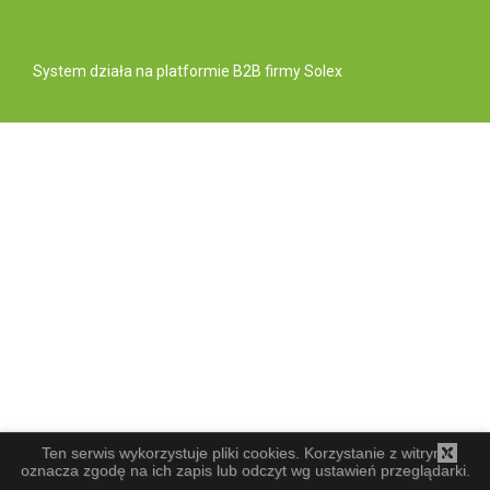
System działa na
platformie B2B
firmy Solex
Ten serwis wykorzystuje pliki cookies. Korzystanie z witryny
oznacza zgodę na ich zapis lub odczyt wg ustawień przeglądarki.