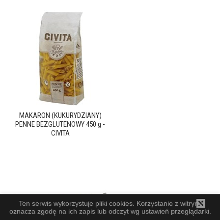
MAKARON (KUKURYDZIANY)
PENNE BEZGLUTENOWY 450 g -
CIVITA
Ten serwis wykorzystuje pliki cookies. Korzystanie z witryny
oznacza zgodę na ich zapis lub odczyt wg ustawień przeglądarki.